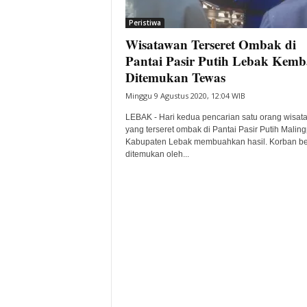
i
Peristiwa
t
Wisatawan Terseret Ombak di
a
B
Pantai Pasir Putih Lebak Kemb
a
Ditemukan Tewas
n
Minggu 9 Agustus 2020, 12:04 WIB
t
e
LEBAK - Hari kedua pencarian satu orang wisat
n
yang terseret ombak di Pantai Pasir Putih Maling
H
Kabupaten Lebak membuahkan hasil. Korban be
ditemukan oleh...
a
r
i
I
n
i