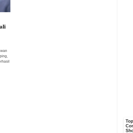
ali
awan
ping,
rhasil