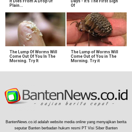
It Dies From A Drop Of
Days - It's The First Sign
Plain...
Of
The Lump Of Worms Will
The Lump of Worms Will
Come Out Of You In The
Come Out of You in The
Morning. Try It
Morning. Try it
BantenNews.co.id adalah website media online yang menyajikan berita
seputar Banten berbadan hukum resmi PT Visi Siber Banten