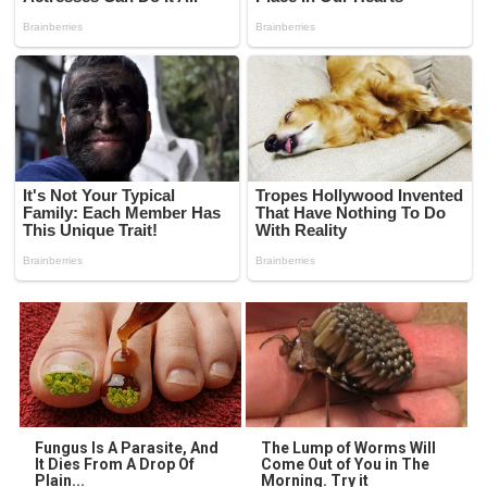
Fungus Is A Parasite, And
The Lump of Worms Will
It Dies From A Drop Of
Come Out of You in The
Plain...
Morning. Try it