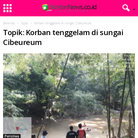
Beranda
Topik
Korban tenggelam di sungai Cibeureum
Topik: Korban tenggelam di sungai
Cibeureum
Peristiwa