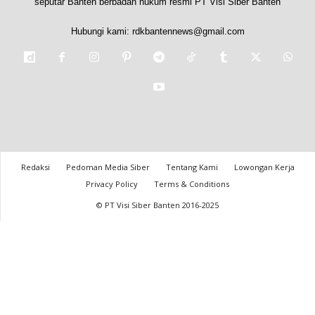
seputar Banten berbadan hukum resmi PT Visi Siber Banten
Hubungi kami:
rdkbantennews@gmail.com
Redaksi
Pedoman Media Siber
Tentang Kami
Lowongan Kerja
Privacy Policy
Terms & Conditions
© PT Visi Siber Banten 2016-2025