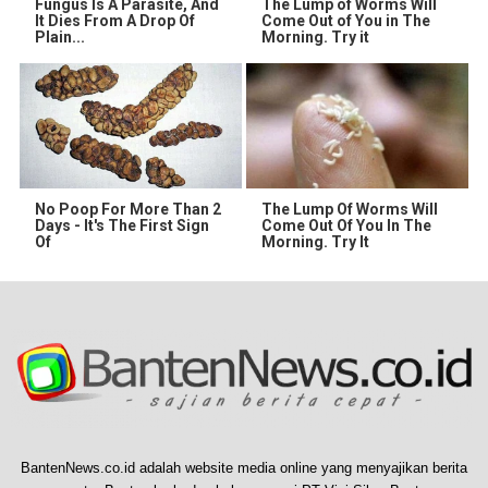
Fungus Is A Parasite, And
The Lump of Worms Will
It Dies From A Drop Of
Come Out of You in The
Plain...
Morning. Try it
No Poop For More Than 2
The Lump Of Worms Will
Days - It's The First Sign
Come Out Of You In The
Of
Morning. Try It
BantenNews.co.id adalah website media online yang menyajikan berita