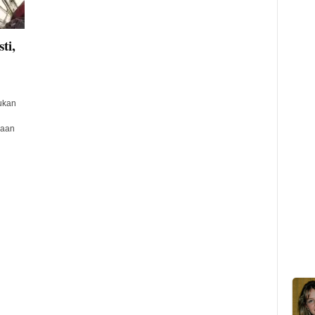
ti,
ukan
daan