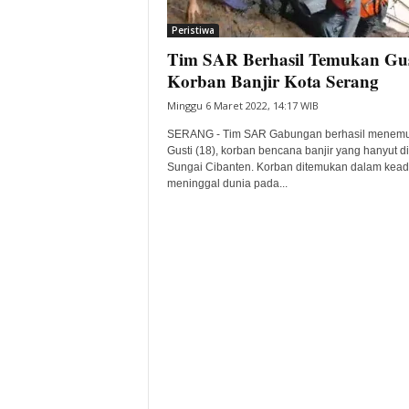
i
Peristiwa
t
Tim SAR Berhasil Temukan Gus
a
B
Korban Banjir Kota Serang
a
Minggu 6 Maret 2022, 14:17 WIB
n
t
SERANG - Tim SAR Gabungan berhasil menem
e
Gusti (18), korban bencana banjir yang hanyut di
Sungai Cibanten. Korban ditemukan dalam kea
n
meninggal dunia pada...
H
a
r
i
I
n
i