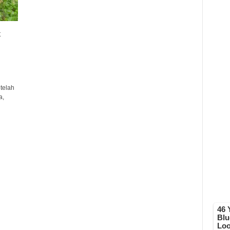
t
telah
a,