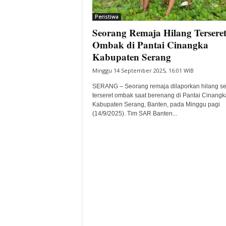
i
Peristiwa
t
Seorang Remaja Hilang Tersere
a
B
Ombak di Pantai Cinangka
a
Kabupaten Serang
n
Minggu 14 September 2025, 16:01 WIB
t
e
SERANG – Seorang remaja dilaporkan hilang se
n
terseret ombak saat berenang di Pantai Cinangk
H
Kabupaten Serang, Banten, pada Minggu pagi
(14/9/2025). Tim SAR Banten...
a
r
i
I
n
i