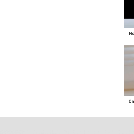
No
On