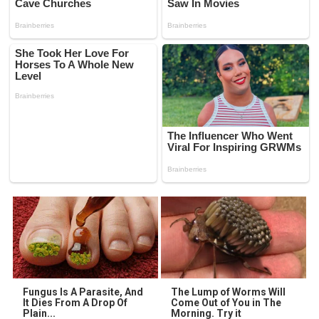
Fungus Is A Parasite, And
The Lump of Worms Will
It Dies From A Drop Of
Come Out of You in The
Plain...
Morning. Try it