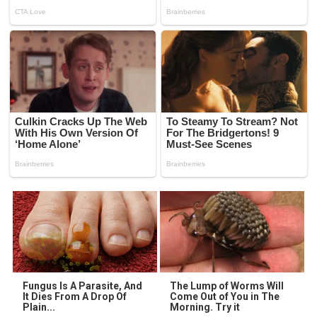
Fungus Is A Parasite, And
The Lump of Worms Will
It Dies From A Drop Of
Come Out of You in The
Plain...
Morning. Try it