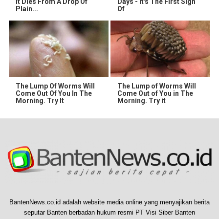
It Dies From A Drop Of
Days - It's The First Sign
Plain...
Of
The Lump Of Worms Will
The Lump of Worms Will
Come Out Of You In The
Come Out of You in The
Morning. Try It
Morning. Try it
BantenNews.co.id adalah website media online yang menyajikan berita
seputar Banten berbadan hukum resmi PT Visi Siber Banten