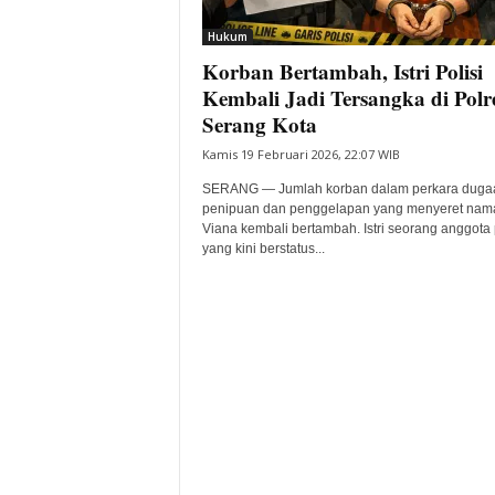
i
Hukum
t
Korban Bertambah, Istri Polisi
a
B
Kembali Jadi Tersangka di Polr
a
Serang Kota
n
Kamis 19 Februari 2026, 22:07 WIB
t
e
SERANG — Jumlah korban dalam perkara duga
n
penipuan dan penggelapan yang menyeret nam
H
Viana kembali bertambah. Istri seorang anggota p
yang kini berstatus...
a
r
i
I
n
i