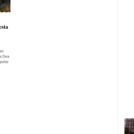
esta
an
a Dea
olisi