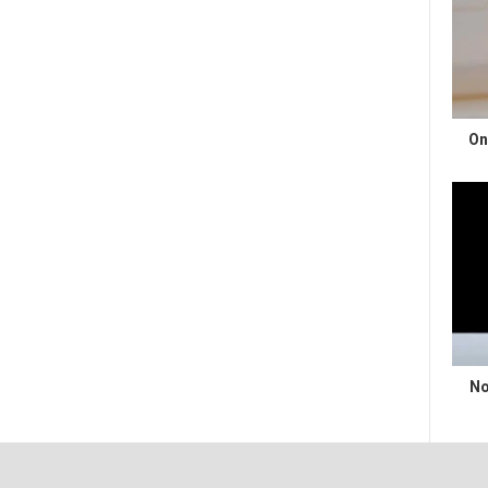
On
No