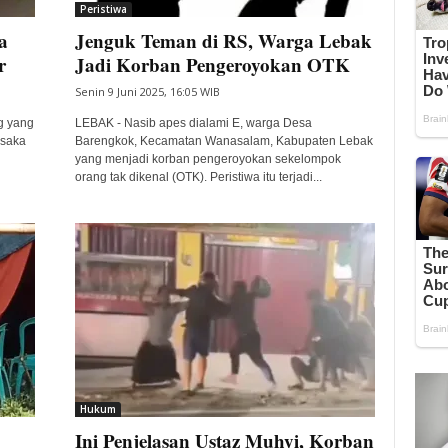
Peristiwa
a
Jenguk Teman di RS, Warga Lebak
r
Jadi Korban Pengeroyokan OTK
Senin 9 Juni 2025, 16:05 WIB
g yang
LEBAK - Nasib apes dialami E, warga Desa
usaka
Barengkok, Kecamatan Wanasalam, Kabupaten Lebak
yang menjadi korban pengeroyokan sekelompok
orang tak dikenal (OTK). Peristiwa itu terjadi...
Hukum
Ini Penjelasan Ustaz Muhyi, Korban