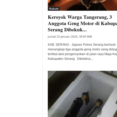
i
Hukum
t
Keroyok Warga Tangerang, 3
a
B
Anggota Geng Motor di Kabup
a
Serang Dibekuk...
n
Jumat 23 Januari 2026, 18:09 WIB
t
e
KAB. SERANG - Jajaran Polres Serang berhasil
n
menangkap tiga anggota geng motor yang didu
H
terlibat aksi pengeroyokan di jalan raya Maja-Ko
Kabupaten Serang. Diketahui,...
a
r
i
I
n
i