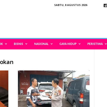
SABTU, 8 AGUSTUS 2026
IK
BISNIS
NASIONAL
GAYA HIDUP
PERISTIWA
yokan