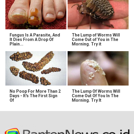
Fungus Is A Parasite, And
The Lump of Worms Will
It Dies From A Drop Of
Come Out of You in The
Plain...
Morning. Try it
No Poop For More Than 2
The Lump Of Worms Will
Days - It's The First Sign
Come Out Of You In The
Of
Morning. Try It