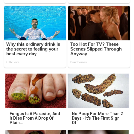
Fungus Is A Parasite, And
No Poop For More Than 2
It Dies From A Drop Of
Days - It's The First Sign
Plain...
Of