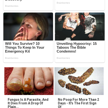
Fungus Is A Parasite, And
No Poop For More Than 2
It Dies From A Drop Of
Days - It's The First Sign
Plain...
Of