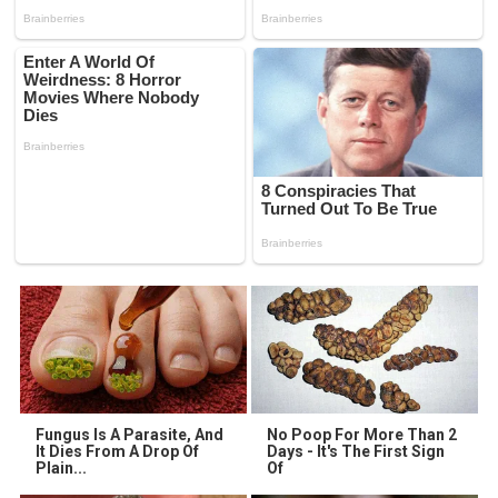
Fungus Is A Parasite, And
No Poop For More Than 2
It Dies From A Drop Of
Days - It's The First Sign
Plain...
Of