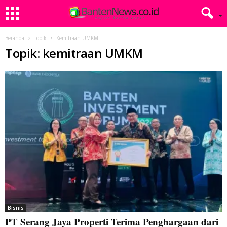
Beranda
Topik
Kemitraan UMKM
Topik: kemitraan UMKM
Bisnis
PT Serang Jaya Properti Terima Penghargaan dari