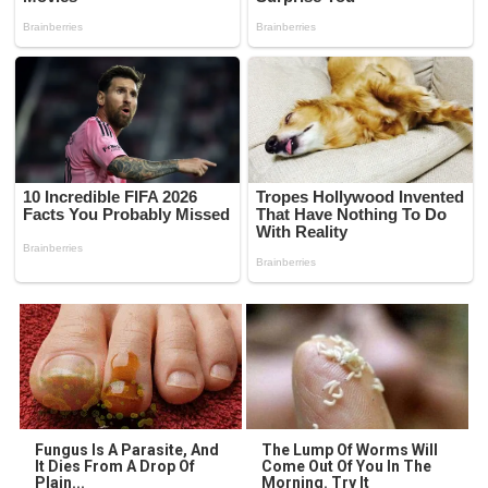
Fungus Is A Parasite, And
The Lump Of Worms Will
It Dies From A Drop Of
Come Out Of You In The
Plain...
Morning. Try It