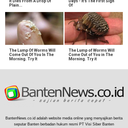
It Dies From A Drop Of
Days - It's The First Sign
Plain...
Of
The Lump Of Worms Will
The Lump of Worms Will
Come Out Of You In The
Come Out of You in The
Morning. Try It
Morning. Try it
BantenNews.co.id adalah website media online yang menyajikan berita
seputar Banten berbadan hukum resmi PT Visi Siber Banten