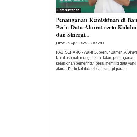
i
Pemerintahan
t
Penanganan Kemiskinan di Ban
a
B
Perlu Data Akurat serta Kolabo
a
dan Sinergi...
n
Jumat 25 April 2025, 00:09 WIB
t
e
KAB. SERANG - Wakil Gubernur Banten, A Dimya
n
Natakusumah mengatakan dalam penanganan
H
kemiskinan pemerintah perlu memiliki data yang
akurat. Perlu kolaborasi dan sinergi para...
a
r
i
I
n
i