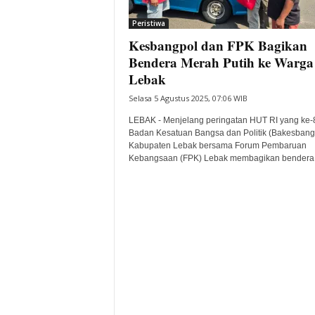
i
Peristiwa
t
Kesbangpol dan FPK Bagikan
a
B
Bendera Merah Putih ke Warga
a
Lebak
n
Selasa 5 Agustus 2025, 07:06 WIB
t
e
LEBAK - Menjelang peringatan HUT RI yang ke-
n
Badan Kesatuan Bangsa dan Politik (Bakesbang
H
Kabupaten Lebak bersama Forum Pembaruan
Kebangsaan (FPK) Lebak membagikan bendera.
a
r
i
I
n
i