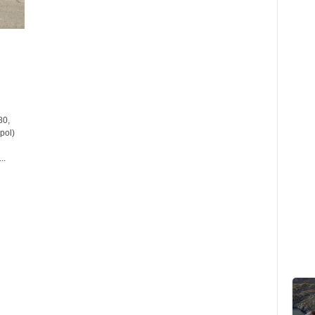
80,
pol)
..