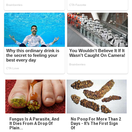
Fungus Is A Parasite, And
No Poop For More Than 2
It Dies From A Drop Of
Days - It's The First Sign
Plain...
Of