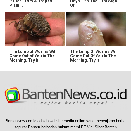
It Dies From A Drop Of
Days - It's The First Sign
Plain...
Of
The Lump of Worms Will
The Lump Of Worms Will
Come Out of You in The
Come Out Of You In The
Morning. Try it
Morning. Try It
BantenNews.co.id adalah website media online yang menyajikan berita
seputar Banten berbadan hukum resmi PT Visi Siber Banten