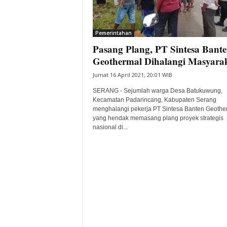
i
t
a
Pemerintahan
B
Pasang Plang, PT Sintesa Bant
a
Geothermal Dihalangi Masyara
n
t
Jumat 16 April 2021, 20:01 WIB
e
SERANG - Sejumlah warga Desa Batukuwung,
n
Kecamatan Padarincang, Kabupaten Serang
H
menghalangi pekerja PT Sintesa Banten Geothe
a
yang hendak memasang plang proyek strategis
r
nasional di...
i
I
n
i