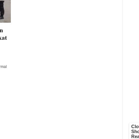
en
kat
rmal