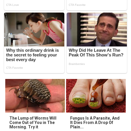
The Lump of Worms Will
Fungus Is A Parasite, And
Come Out of You in The
It Dies From A Drop Of
Morning. Try it
Plain...