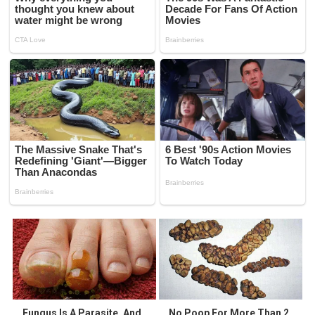
Fungus Is A Parasite, And
No Poop For More Than 2