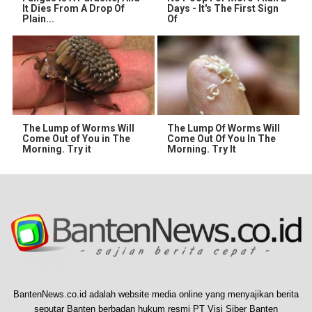
It Dies From A Drop Of
Days - It's The First Sign
Plain...
Of
The Lump of Worms Will
The Lump Of Worms Will
Come Out of You in The
Come Out Of You In The
Morning. Try it
Morning. Try It
BantenNews.co.id adalah website media online yang menyajikan berita
seputar Banten berbadan hukum resmi PT Visi Siber Banten