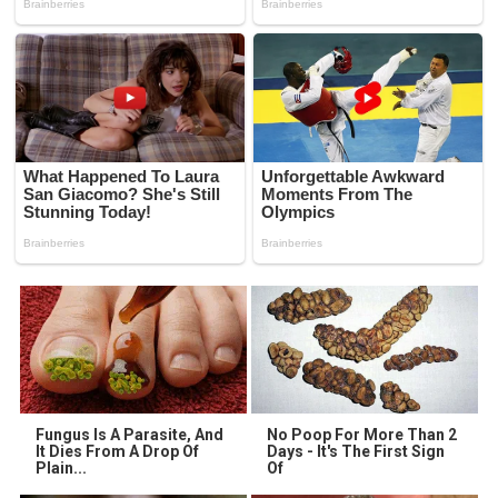
Fungus Is A Parasite, And
No Poop For More Than 2
It Dies From A Drop Of
Days - It's The First Sign
Plain...
Of