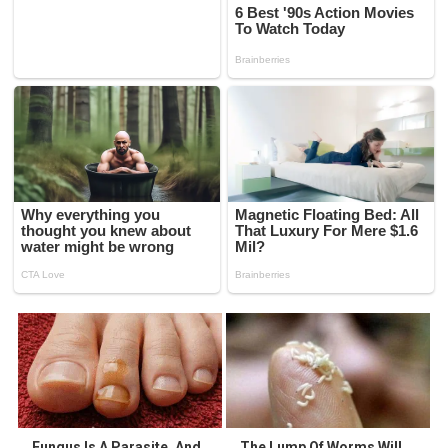
Fungus Is A Parasite, And
The Lump Of Worms Will