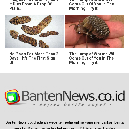
It Dies From A Drop Of
Come Out Of You In The
Plain...
Morning. Try It
No Poop For More Than 2
The Lump of Worms Will
Days - It's The First Sign
Come Out of You in The
Of
Morning. Try it
BantenNews.co.id adalah website media online yang menyajikan berita
seputar Banten berbadan hukum resmi PT Visi Siber Banten