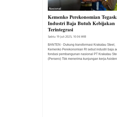
i
Nasional
t
Kemenko Perekonomian Tegask
a
B
Industri Baja Butuh Kebijakan
a
Terintegrasi
n
Sabtu 19 Juli 2025, 10:06 WIB
t
e
BANTEN - Dukung transformasi Krakatau Steel,
n
Kemenko Perekonomian RI sebut industri baja a
H
fondasi pembangunan nasional PT Krakatau Ste
(Persero) Tbk menerima kunjungan kerja Asisten.
a
r
i
I
n
i