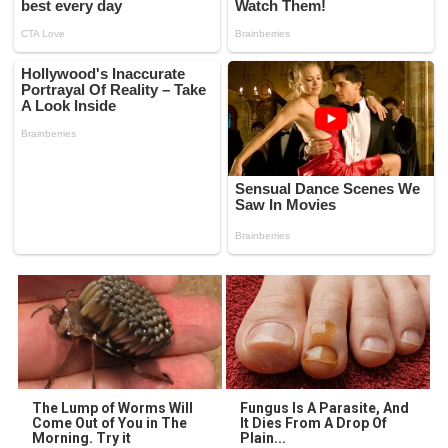
The Lump of Worms Will
Fungus Is A Parasite, And
Come Out of You in The
It Dies From A Drop Of
Morning. Try it
Plain...