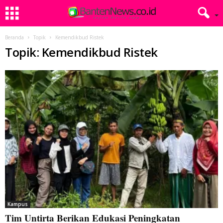
Beranda
Topik
Kemendikbud Ristek
Topik: Kemendikbud Ristek
Kampus
Tim Untirta Berikan Edukasi Peningkatan