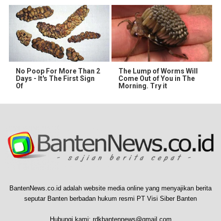
No Poop For More Than 2
The Lump of Worms Will
Days - It's The First Sign
Come Out of You in The
Of
Morning. Try it
BantenNews.co.id adalah website media online yang menyajikan berita
seputar Banten berbadan hukum resmi PT Visi Siber Banten
Hubungi kami:
rdkbantennews@gmail.com