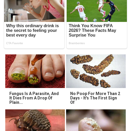
Fungus Is A Parasite, And
No Poop For More Than 2
It Dies From A Drop Of
Days - It's The First Sign
Plain...
Of