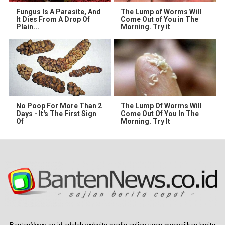
Fungus Is A Parasite, And
The Lump of Worms Will
It Dies From A Drop Of
Come Out of You in The
Plain...
Morning. Try it
No Poop For More Than 2
The Lump Of Worms Will
Days - It's The First Sign
Come Out Of You In The
Of
Morning. Try It