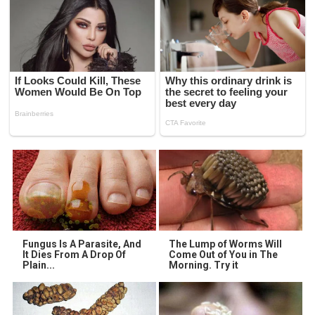
Fungus Is A Parasite, And
The Lump of Worms Will
It Dies From A Drop Of
Come Out of You in The
Plain...
Morning. Try it