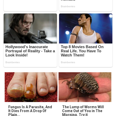
Fungus Is A Parasite, And
The Lump of Worms Will
It Dies From A Drop Of
Come Out of You in The
Plain...
Morning. Try it