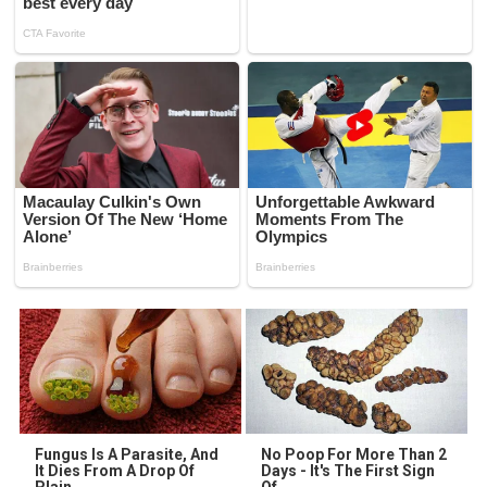
Fungus Is A Parasite, And
No Poop For More Than 2
It Dies From A Drop Of
Days - It's The First Sign
Plain...
Of