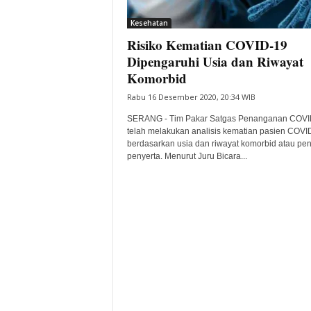
i
Kesehatan
t
Risiko Kematian COVID-19
a
B
Dipengaruhi Usia dan Riwayat
a
Komorbid
n
Rabu 16 Desember 2020, 20:34 WIB
t
e
SERANG - Tim Pakar Satgas Penanganan COVI
n
telah melakukan analisis kematian pasien COVI
H
berdasarkan usia dan riwayat komorbid atau pen
penyerta. Menurut Juru Bicara...
a
r
i
I
n
i