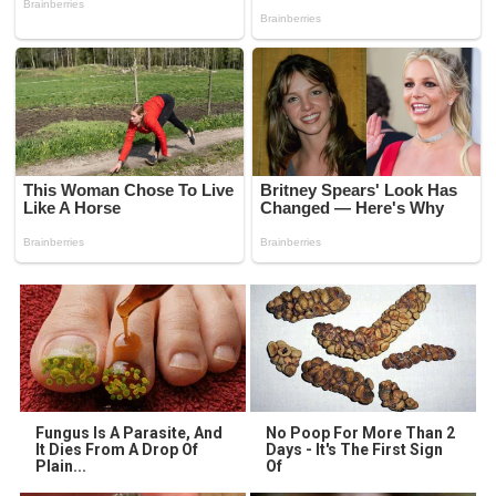
Fungus Is A Parasite, And
No Poop For More Than 2
It Dies From A Drop Of
Days - It's The First Sign
Plain...
Of