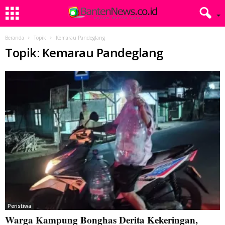
Beranda
Topik
Kemarau Pandeglang
Topik: Kemarau Pandeglang
Peristiwa
Warga Kampung Bonghas Derita Kekeringan,