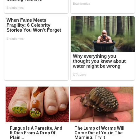
Fungus Is A Parasite, And
The Lump of Worms Will
It Dies From A Drop Of
Come Out of You in The
Plain...
Morning. Try it