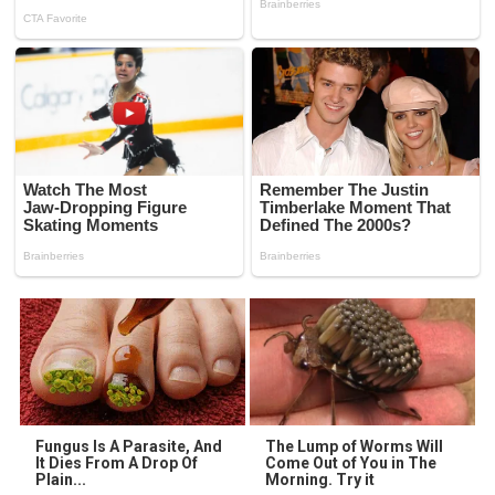
Fungus Is A Parasite, And
The Lump of Worms Will
It Dies From A Drop Of
Come Out of You in The
Plain...
Morning. Try it