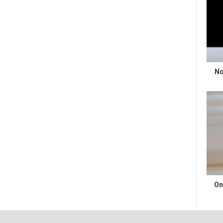
No
On