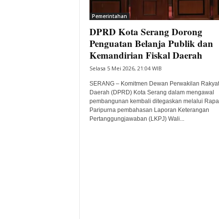
i
Pemerintahan
t
DPRD Kota Serang Dorong
a
B
Penguatan Belanja Publik dan
a
Kemandirian Fiskal Daerah
n
Selasa 5 Mei 2026, 21:04 WIB
t
e
SERANG – Komitmen Dewan Perwakilan Rakya
n
Daerah (DPRD) Kota Serang dalam mengawal
H
pembangunan kembali ditegaskan melalui Rapa
Paripurna pembahasan Laporan Keterangan
a
Pertanggungjawaban (LKPJ) Wali...
r
i
I
n
i