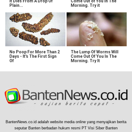
It Dies From A Drop Of
Come Out of You in The
Plain...
Morning. Try it
No Poop For More Than 2
The Lump Of Worms Will
Days - It's The First Sign
Come Out Of You In The
Of
Morning. Try It
BantenNews.co.id adalah website media online yang menyajikan berita
seputar Banten berbadan hukum resmi PT Visi Siber Banten