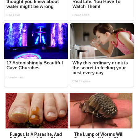
Fungus Is A Parasite, And
The Lump of Worms Will