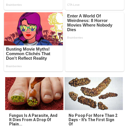
Fungus Is A Parasite, And
No Poop For More Than 2
It Dies From A Drop Of
Days - It's The First Sign
Plain...
Of