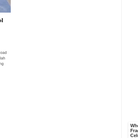
l
load
lah
ng