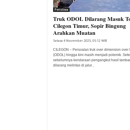
i
Peristiwa
t
Truk ODOL Dilarang Masuk To
a
B
Cilegon Timur, Sopir Bingung
a
Arahkan Muatan
n
Selasa 4 November 2025, 05:12 WIB
t
e
CILEGON – Persoalan truk over dimension over 
n
(ODOL) hingga kini masih menjadi polemik. Sete
H
sebelumnya kendaraan pengangkut hasil tamba
dilarang melintas di jalur...
a
r
i
I
n
i