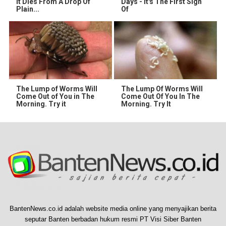
It Dies From A Drop Of
Days - It's The First Sign
Plain...
Of
The Lump of Worms Will
The Lump Of Worms Will
Come Out of You in The
Come Out Of You In The
Morning. Try it
Morning. Try It
BantenNews.co.id adalah website media online yang menyajikan berita
seputar Banten berbadan hukum resmi PT Visi Siber Banten