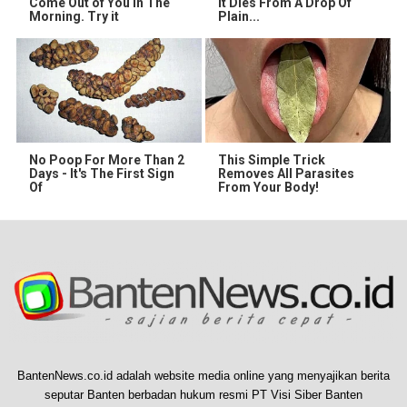
Come Out of You in The
It Dies From A Drop Of
Morning. Try it
Plain...
No Poop For More Than 2
This Simple Trick
Days - It's The First Sign
Removes All Parasites
Of
From Your Body!
BantenNews.co.id adalah website media online yang menyajikan berita
seputar Banten berbadan hukum resmi PT Visi Siber Banten