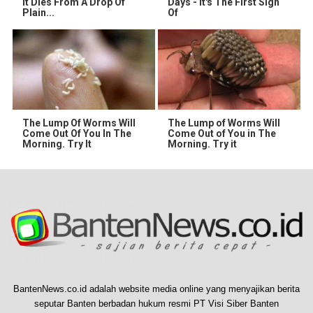
It Dies From A Drop Of
Days - It's The First Sign
Plain...
Of
The Lump Of Worms Will
The Lump of Worms Will
Come Out Of You In The
Come Out of You in The
Morning. Try It
Morning. Try it
BantenNews.co.id adalah website media online yang menyajikan berita
seputar Banten berbadan hukum resmi PT Visi Siber Banten