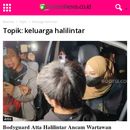
Beranda
Topik
Keluarga halilintar
Topik: keluarga halilintar
Artis
Bodyguard Atta Halilintar Ancam Wartawan