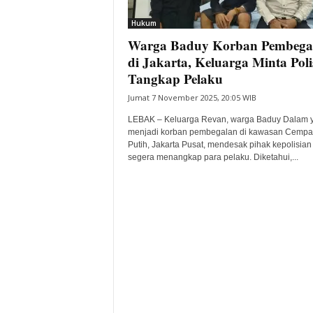
i
Hukum
t
Warga Baduy Korban Pembega
a
B
di Jakarta, Keluarga Minta Poli
a
Tangkap Pelaku
n
Jumat 7 November 2025, 20:05 WIB
t
e
LEBAK – Keluarga Revan, warga Baduy Dalam 
n
menjadi korban pembegalan di kawasan Cempa
H
Putih, Jakarta Pusat, mendesak pihak kepolisian
segera menangkap para pelaku. Diketahui,...
a
r
i
I
n
i