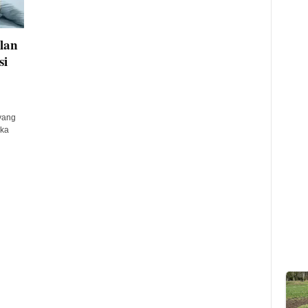
lan
si
yang
ka