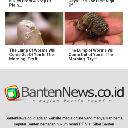
It Dies From A Drop Of
Days - It's The First Sign
Plain...
Of
The Lump Of Worms Will
The Lump of Worms Will
Come Out Of You In The
Come Out of You in The
Morning. Try It
Morning. Try it
BantenNews.co.id adalah website media online yang menyajikan berita
seputar Banten berbadan hukum resmi PT Visi Siber Banten