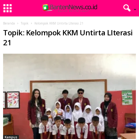
Beranda
Topik
Kelompok KKM Untirta LIterasi 21
Topik: Kelompok KKM Untirta LIterasi
21
Kampus